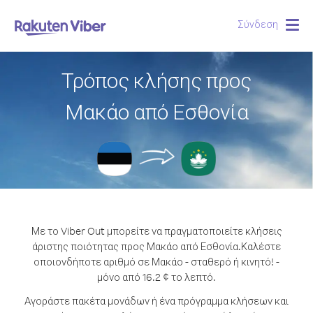
Σύνδεση
Togg
navig
Τρόπος κλήσης προς
Μακάο από Εσθονία
Με το Viber Out μπορείτε να πραγματοποιείτε κλήσεις
άριστης ποιότητας προς Μακάο από Εσθονία.
Καλέστε
οποιονδήποτε αριθμό σε Μακάο - σταθερό ή κινητό! -
μόνο από 16.2 ¢ το λεπτό.
Αγοράστε πακέτα μονάδων ή ένα πρόγραμμα κλήσεων και