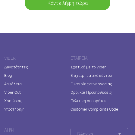
Κάντε λήψη τώρα
VIBER
ΕΤΑΙΡΕΊΑ
Δυνατότητες
Σχετικά με το Viber
Blog
Επιχειρηματικό κέντρο
Ασφάλεια
Ευκαιρίες συνεργασίας
Viber Out
Όροι και Προϋποθέσεις
Χρεώσεις
Πολιτική απορρήτου
Υποστήριξη
Customer Complaints Code
ΛΉΨΗ
Ελληνικά