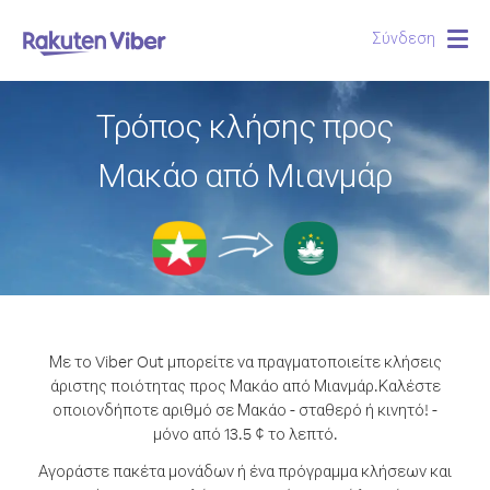
Σύνδεση
Togg
navig
Τρόπος κλήσης προς
Μακάο από Μιανμάρ
Με το Viber Out μπορείτε να πραγματοποιείτε κλήσεις
άριστης ποιότητας προς Μακάο από Μιανμάρ.
Καλέστε
οποιονδήποτε αριθμό σε Μακάο - σταθερό ή κινητό! -
μόνο από 13.5 ¢ το λεπτό.
Αγοράστε πακέτα μονάδων ή ένα πρόγραμμα κλήσεων και