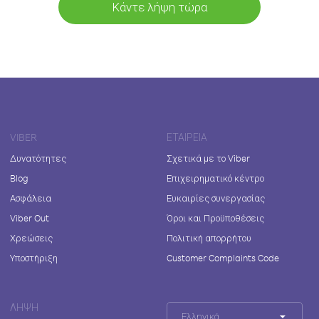
Κάντε λήψη τώρα
VIBER
ΕΤΑΙΡΕΊΑ
Δυνατότητες
Σχετικά με το Viber
Blog
Επιχειρηματικό κέντρο
Ασφάλεια
Ευκαιρίες συνεργασίας
Viber Out
Όροι και Προϋποθέσεις
Χρεώσεις
Πολιτική απορρήτου
Υποστήριξη
Customer Complaints Code
ΛΉΨΗ
Ελληνικά