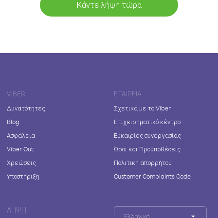
Κάντε λήψη τώρα
VIBER
ΕΤΑΙΡΕΊΑ
Δυνατότητες
Σχετικά με το Viber
Blog
Επιχειρηματικό κέντρο
Ασφάλεια
Ευκαιρίες συνεργασίας
Viber Out
Όροι και Προϋποθέσεις
Χρεώσεις
Πολιτική απορρήτου
Υποστήριξη
Customer Complaints Code
ΛΉΨΗ
Ελληνικά