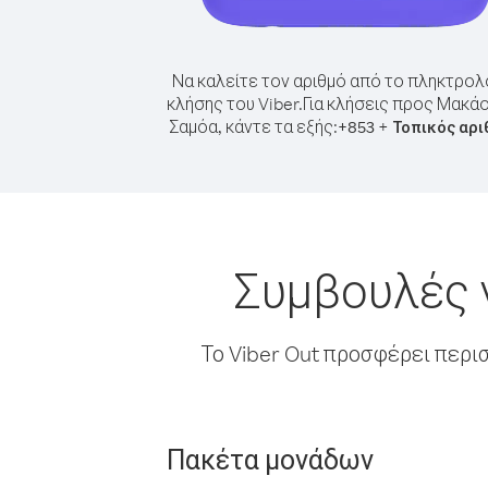
Να καλείτε τον αριθμό από το πληκτρολ
κλήσης του Viber.
Για κλήσεις προς Μακά
Σαμόα, κάντε τα εξής:
+
+
853
Τοπικός αρι
Συμβουλές 
Το Viber Out προσφέρει περι
Πακέτα μονάδων