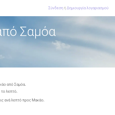
Σύνδεση
ή
Δημιουργία λογαριασμού
από Σαμόα
ακάο από Σαμόα.
 το λεπτό.
ις ανά λεπτό προς Μακάο.