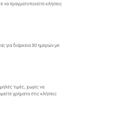
τε να πραγματοποιείτε κλήσεις
ας για διάρκεια 30 ημερών με
μηλές τιμές, χωρίς να
μείτε χρήματα στις κλήσεις