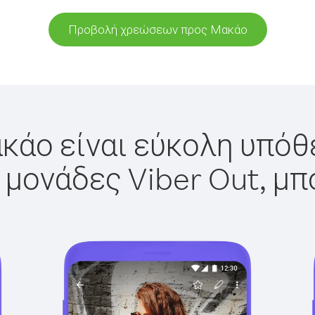
Προβολή χρεώσεων προς Μακάο
κάο είναι εύκολη υπόθε
 μονάδες Viber Out, μπ