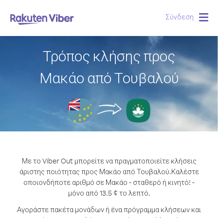
Σύνδεση
Togg
navig
Τρόπος κλήσης προς
Μακάο από Τουβαλού
Με το Viber Out μπορείτε να πραγματοποιείτε κλήσεις
άριστης ποιότητας προς Μακάο από Τουβαλού.
Καλέστε
οποιονδήποτε αριθμό σε Μακάο - σταθερό ή κινητό! -
μόνο από 13.5 ¢ το λεπτό.
Αγοράστε πακέτα μονάδων ή ένα πρόγραμμα κλήσεων και