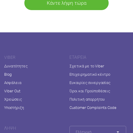
Κάντε λήψη τώρα
VIBER
ΕΤΑΙΡΕΊΑ
Δυνατότητες
Σχετικά με το Viber
Blog
Επιχειρηματικό κέντρο
Ασφάλεια
Ευκαιρίες συνεργασίας
Viber Out
Όροι και Προϋποθέσεις
Χρεώσεις
Πολιτική απορρήτου
Υποστήριξη
Customer Complaints Code
ΛΉΨΗ
Ελληνικά