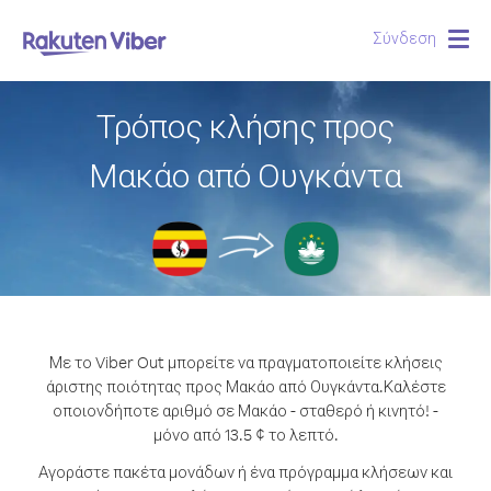
Σύνδεση
Togg
navig
Τρόπος κλήσης προς
Μακάο από Ουγκάντα
Με το Viber Out μπορείτε να πραγματοποιείτε κλήσεις
άριστης ποιότητας προς Μακάο από Ουγκάντα.
Καλέστε
οποιονδήποτε αριθμό σε Μακάο - σταθερό ή κινητό! -
μόνο από 13.5 ¢ το λεπτό.
Αγοράστε πακέτα μονάδων ή ένα πρόγραμμα κλήσεων και