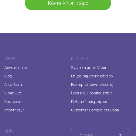
Κάντε λήψη τώρα
VIBER
ΕΤΑΙΡΕΊΑ
Δυνατότητες
Σχετικά με το Viber
Blog
Επιχειρηματικό κέντρο
Ασφάλεια
Ευκαιρίες συνεργασίας
Viber Out
Όροι και Προϋποθέσεις
Χρεώσεις
Πολιτική απορρήτου
Υποστήριξη
Customer Complaints Code
ΛΉΨΗ
Ελληνικά