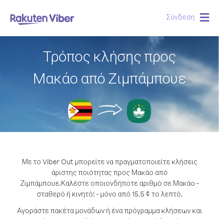
Σύνδεση
Togg
navig
Τρόπος κλήσης προς
Μακάο από Ζιμπάμπουε
Με το Viber Out μπορείτε να πραγματοποιείτε κλήσεις
άριστης ποιότητας προς Μακάο από
Ζιμπάμπουε.
Καλέστε οποιονδήποτε αριθμό σε Μακάο -
σταθερό ή κινητό! - μόνο από 15.5 ¢ το λεπτό.
Αγοράστε πακέτα μονάδων ή ένα πρόγραμμα κλήσεων και