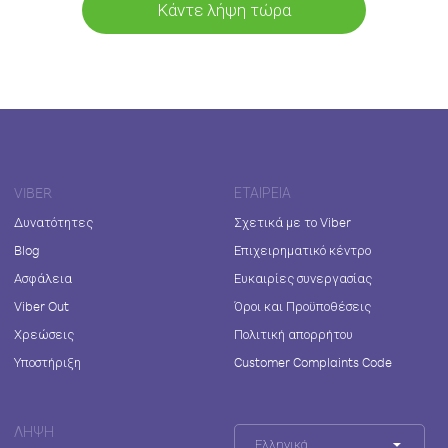
Κάντε λήψη τώρα
VIBER
ΕΤΑΙΡΕΊΑ
Δυνατότητες
Σχετικά με το Viber
Blog
Επιχειρηματικό κέντρο
Ασφάλεια
Ευκαιρίες συνεργασίας
Viber Out
Όροι και Προϋποθέσεις
Χρεώσεις
Πολιτική απορρήτου
Υποστήριξη
Customer Complaints Code
ΛΉΨΗ
Ελληνικά