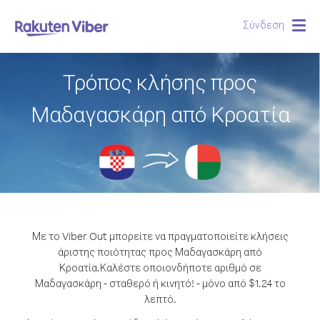
Σύνδεση
Togg
navig
Τρόπος κλήσης προς
Μαδαγασκάρη από Κροατία
Με το Viber Out μπορείτε να πραγματοποιείτε κλήσεις
άριστης ποιότητας προς Μαδαγασκάρη από
Κροατία.
Καλέστε οποιονδήποτε αριθμό σε
Μαδαγασκάρη - σταθερό ή κινητό! - μόνο από $1.24 το
λεπτό.