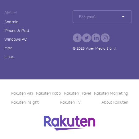
ΛΉΨΗ
Ελληνικά
Android
iPhone & iPad
Windows PC
Mac
©
2026
Viber Media S.à r.l.
Linux
Rakuten Viki
Rakuten Kobo
Rakuten Travel
Rakuten Marketing
Rakuten Insight
Rakuten TV
About Rakuten