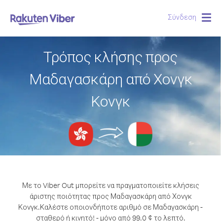
Σύνδεση
Togg
navig
Τρόπος κλήσης προς
Μαδαγασκάρη από Χονγκ
Κονγκ
Με το Viber Out μπορείτε να πραγματοποιείτε κλήσεις
άριστης ποιότητας προς Μαδαγασκάρη από Χονγκ
Κονγκ.
Καλέστε οποιονδήποτε αριθμό σε Μαδαγασκάρη -
σταθερό ή κινητό! - μόνο από 99.0 ¢ το λεπτό.