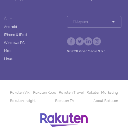
ΛΉΨΗ
Ελληνικά
Android
iPhone & iPad
Windows PC
Mac
©
2026
Viber Media S.à r.l.
Linux
Rakuten Viki
Rakuten Kobo
Rakuten Travel
Rakuten Marketing
Rakuten Insight
Rakuten TV
About Rakuten