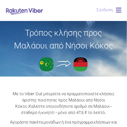
Σύνδεση
Togg
navig
Τρόπος κλήσης προς
Μαλάουι από Νήσοι Κόκος
Με το Viber Out μπορείτε να πραγματοποιείτε κλήσεις
άριστης ποιότητας προς Μαλάουι από Νήσοι
Κόκος.
Καλέστε οποιονδήποτε αριθμό σε Μαλάουι -
σταθερό ή κινητό! - μόνο από 47.5 ¢ το λεπτό.
Αγοράστε πακέτα μονάδων ή ένα πρόγραμμα κλήσεων και