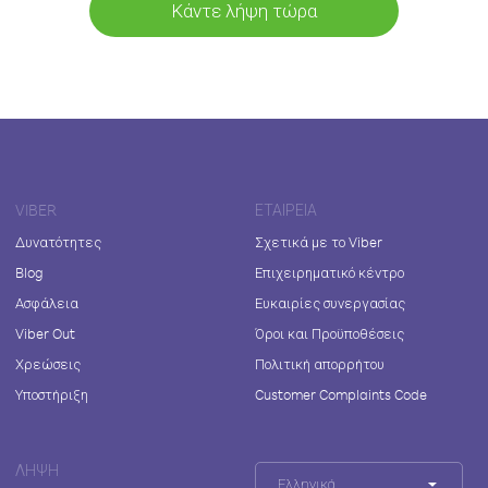
Κάντε λήψη τώρα
VIBER
ΕΤΑΙΡΕΊΑ
Δυνατότητες
Σχετικά με το Viber
Blog
Επιχειρηματικό κέντρο
Ασφάλεια
Ευκαιρίες συνεργασίας
Viber Out
Όροι και Προϋποθέσεις
Χρεώσεις
Πολιτική απορρήτου
Υποστήριξη
Customer Complaints Code
ΛΉΨΗ
Ελληνικά