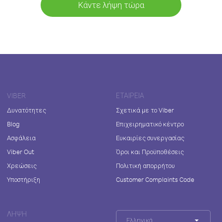
Κάντε λήψη τώρα
VIBER
ΕΤΑΙΡΕΊΑ
Δυνατότητες
Σχετικά με το Viber
Blog
Επιχειρηματικό κέντρο
Ασφάλεια
Ευκαιρίες συνεργασίας
Viber Out
Όροι και Προϋποθέσεις
Χρεώσεις
Πολιτική απορρήτου
Υποστήριξη
Customer Complaints Code
ΛΉΨΗ
Ελληνικά