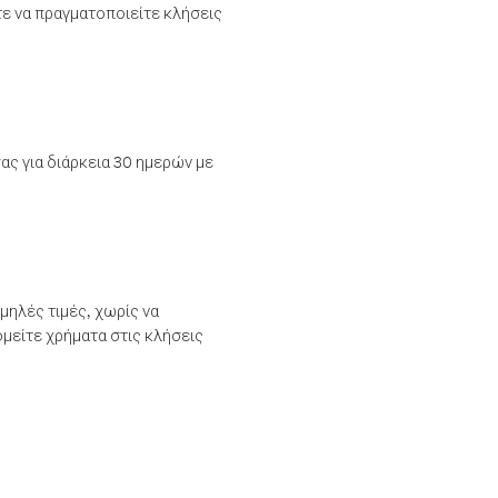
τε να πραγματοποιείτε κλήσεις
ας για διάρκεια 30 ημερών με
μηλές τιμές, χωρίς να
μείτε χρήματα στις κλήσεις