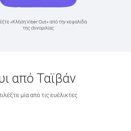
έξτε «Κλήση Viber Out» από την κεφαλίδα
της συνομιλίας
υι από Ταϊβάν
ιλέξτε μία από τις ευέλικτες