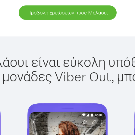
Προβολή χρεώσεων προς Μαλάουι
άουι είναι εύκολη υπόθ
 μονάδες Viber Out, μπ