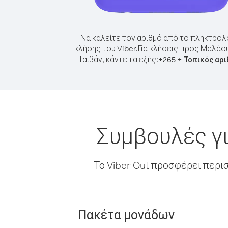
Να καλείτε τον αριθμό από το πληκτρολ
κλήσης του Viber.
Για κλήσεις προς Μαλάο
Ταϊβάν, κάντε τα εξής:
+
+
265
Τοπικός αρ
Συμβουλές γι
Το Viber Out προσφέρει περι
Πακέτα μονάδων