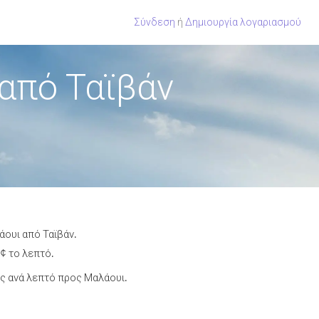
Σύνδεση
ή
Δημιουργία λογαριασμού
από Ταϊβάν
άουι από Ταϊβάν.
¢ το λεπτό.
ς ανά λεπτό προς Μαλάουι.