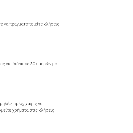
τε να πραγματοποιείτε κλήσεις
ας για διάρκεια 30 ημερών με
μηλές τιμές, χωρίς να
μείτε χρήματα στις κλήσεις