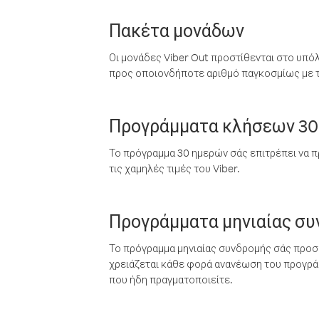
Πακέτα μονάδων
Οι μονάδες Viber Out προστίθενται στο υπό
προς οποιονδήποτε αριθμό παγκοσμίως με τι
Προγράμματα κλήσεων 30
Το πρόγραμμα 30 ημερών σάς επιτρέπει να π
τις χαμηλές τιμές του Viber.
Προγράμματα μηνιαίας σ
Το πρόγραμμα μηνιαίας συνδρομής σάς προσφ
χρειάζεται κάθε φορά ανανέωση του προγράμ
που ήδη πραγματοποιείτε.