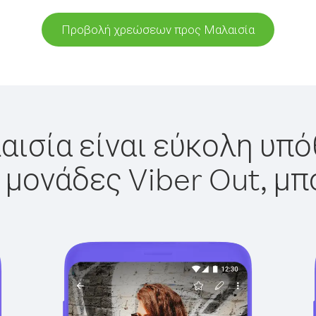
Προβολή χρεώσεων προς Μαλαισία
ισία είναι εύκολη υπό
 μονάδες Viber Out, μπ