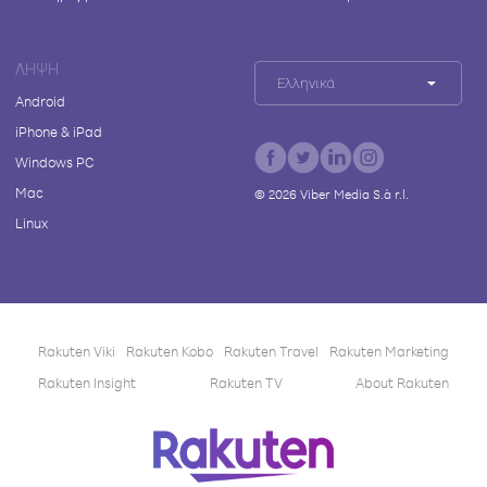
ΛΉΨΗ
Ελληνικά
Android
iPhone & iPad
Windows PC
Mac
©
2026
Viber Media S.à r.l.
Linux
Rakuten Viki
Rakuten Kobo
Rakuten Travel
Rakuten Marketing
Rakuten Insight
Rakuten TV
About Rakuten