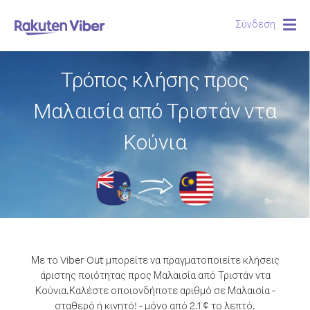
Σύνδεση
Togg
navig
Τρόπος κλήσης προς
Μαλαισία από Τριστάν ντα
Κούνια
Με το Viber Out μπορείτε να πραγματοποιείτε κλήσεις
άριστης ποιότητας προς Μαλαισία από Τριστάν ντα
Κούνια.
Καλέστε οποιονδήποτε αριθμό σε Μαλαισία -
σταθερό ή κινητό! - μόνο από 2.1 ¢ το λεπτό.