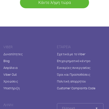
Κάντε λήψη τώρα
VIBER
ΕΤΑΙΡΕΊΑ
Δυνατότητες
Σχετικά με το Viber
Blog
Επιχειρηματικό κέντρο
Ασφάλεια
Ευκαιρίες συνεργασίας
Viber Out
Όροι και Προϋποθέσεις
Χρεώσεις
Πολιτική απορρήτου
Υποστήριξη
Customer Complaints Code
ΛΉΨΗ
Ελληνικά