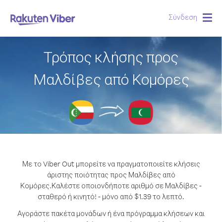
Σύνδεση
Togg
navig
Τρόπος κλήσης προς
Μαλδίβες από Κομόρες
Με το Viber Out μπορείτε να πραγματοποιείτε κλήσεις
άριστης ποιότητας προς Μαλδίβες από
Κομόρες.
Καλέστε οποιονδήποτε αριθμό σε Μαλδίβες -
σταθερό ή κινητό! - μόνο από $1.39 το λεπτό.
Αγοράστε πακέτα μονάδων ή ένα πρόγραμμα κλήσεων και