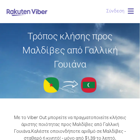
Σύνδεση
Togg
navig
Τρόπος κλήσης προς
Μαλδίβες από Γαλλική
Γουιάνα
Με το Viber Out μπορείτε να πραγματοποιείτε κλήσεις
άριστης ποιότητας προς Μαλδίβες από Γαλλική
Γουιάνα.
Καλέστε οποιονδήποτε αριθμό σε Μαλδίβες -
σταθερό ή κινητό! - μόνο από $1.39 το λεπτό.