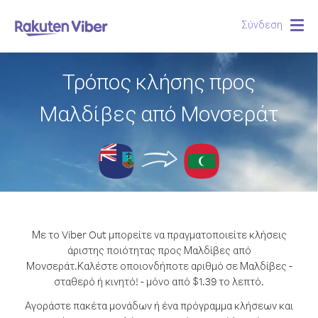
Σύνδεση
Togg
navig
Τρόπος κλήσης προς
Μαλδίβες από Μονσεράτ
Με το Viber Out μπορείτε να πραγματοποιείτε κλήσεις
άριστης ποιότητας προς Μαλδίβες από
Μονσεράτ.
Καλέστε οποιονδήποτε αριθμό σε Μαλδίβες -
σταθερό ή κινητό! - μόνο από $1.39 το λεπτό.
Αγοράστε πακέτα μονάδων ή ένα πρόγραμμα κλήσεων και