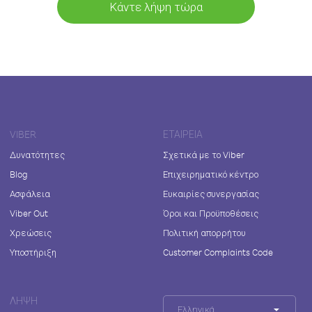
Κάντε λήψη τώρα
VIBER
ΕΤΑΙΡΕΊΑ
Δυνατότητες
Σχετικά με το Viber
Blog
Επιχειρηματικό κέντρο
Ασφάλεια
Ευκαιρίες συνεργασίας
Viber Out
Όροι και Προϋποθέσεις
Χρεώσεις
Πολιτική απορρήτου
Υποστήριξη
Customer Complaints Code
ΛΉΨΗ
Ελληνικά