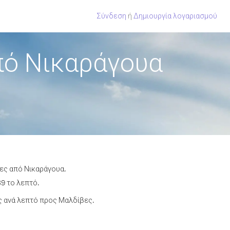
Σύνδεση
ή
Δημιουργία λογαριασμού
πό Νικαράγουα
βες από Νικαράγουα.
9 το λεπτό.
 ανά λεπτό προς Μαλδίβες.