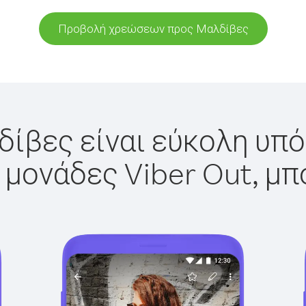
Προβολή χρεώσεων προς Μαλδίβες
ίβες είναι εύκολη υπό
 μονάδες Viber Out, μπ