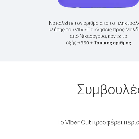
Να καλείτε τον αριθμό από το πληκτρολ
κλήσης του Viber.
Για κλήσεις προς Μαλδ
από Νικαράγουα, κάντε τα
εξής:
+
+
960
Τοπικός αριθμός
Συμβουλές
Το Viber Out προσφέρει περι