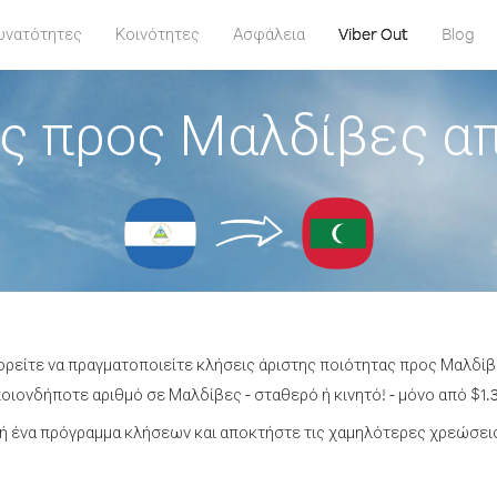
υνατότητες
Κοινότητες
Ασφάλεια
Viber Out
Blog
ς προς Μαλδίβες α
ορείτε να πραγματοποιείτε κλήσεις άριστης ποιότητας προς Μαλδί
ιονδήποτε αριθμό σε Μαλδίβες - σταθερό ή κινητό! - μόνο από $1.3
ή ένα πρόγραμμα κλήσεων και αποκτήστε τις χαμηλότερες χρεώσεις