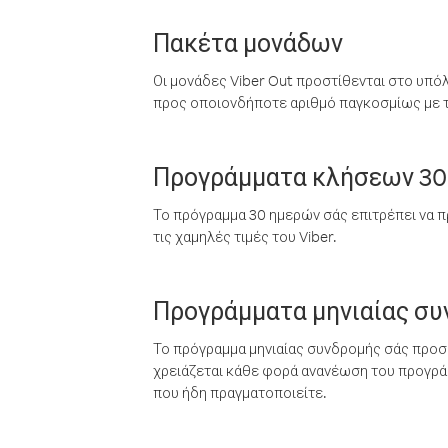
Πακέτα μονάδων
Οι μονάδες Viber Out προστίθενται στο υπό
προς οποιονδήποτε αριθμό παγκοσμίως με τι
Προγράμματα κλήσεων 30
Το πρόγραμμα 30 ημερών σάς επιτρέπει να π
τις χαμηλές τιμές του Viber.
Προγράμματα μηνιαίας σ
Το πρόγραμμα μηνιαίας συνδρομής σάς προσφ
χρειάζεται κάθε φορά ανανέωση του προγράμ
που ήδη πραγματοποιείτε.