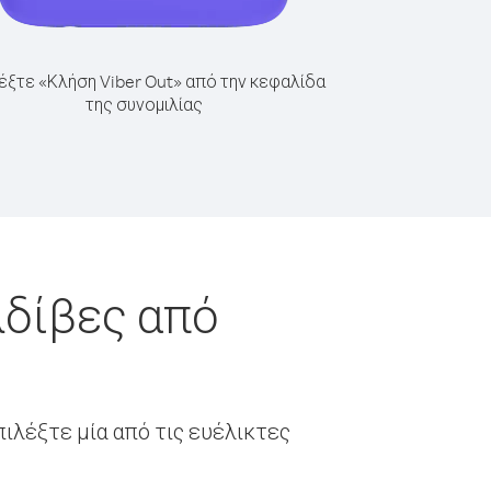
έξτε «Κλήση Viber Out» από την κεφαλίδα
της συνομιλίας
λδίβες από
ιλέξτε μία από τις ευέλικτες