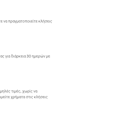
τε να πραγματοποιείτε κλήσεις
ας για διάρκεια 30 ημερών με
μηλές τιμές, χωρίς να
μείτε χρήματα στις κλήσεις