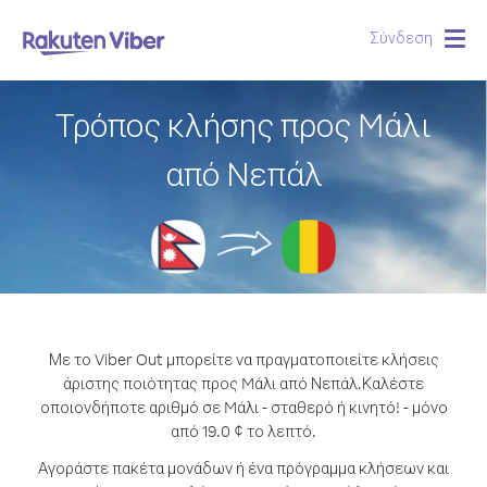
Σύνδεση
Togg
navig
Τρόπος κλήσης προς Mάλι
από Νεπάλ
Με το Viber Out μπορείτε να πραγματοποιείτε κλήσεις
άριστης ποιότητας προς Mάλι από Νεπάλ.
Καλέστε
οποιονδήποτε αριθμό σε Mάλι - σταθερό ή κινητό! - μόνο
από 19.0 ¢ το λεπτό.
Αγοράστε πακέτα μονάδων ή ένα πρόγραμμα κλήσεων και