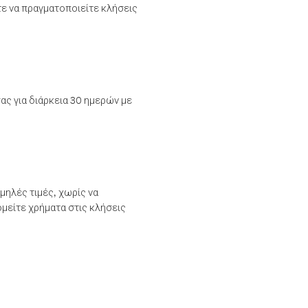
τε να πραγματοποιείτε κλήσεις
ας για διάρκεια 30 ημερών με
μηλές τιμές, χωρίς να
μείτε χρήματα στις κλήσεις