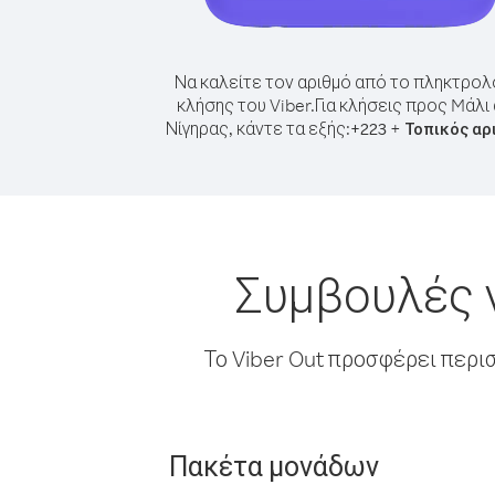
Να καλείτε τον αριθμό από το πληκτρολ
κλήσης του Viber.
Για κλήσεις προς Mάλι
Νίγηρας, κάντε τα εξής:
+
+
223
Τοπικός αρ
Συμβουλές γ
Το Viber Out προσφέρει περι
Πακέτα μονάδων