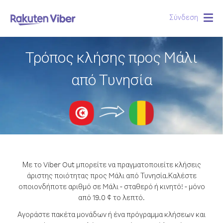
Σύνδεση
Togg
navig
Τρόπος κλήσης προς Mάλι
από Τυνησία
Με το Viber Out μπορείτε να πραγματοποιείτε κλήσεις
άριστης ποιότητας προς Mάλι από Τυνησία.
Καλέστε
οποιονδήποτε αριθμό σε Mάλι - σταθερό ή κινητό! - μόνο
από 19.0 ¢ το λεπτό.
Αγοράστε πακέτα μονάδων ή ένα πρόγραμμα κλήσεων και