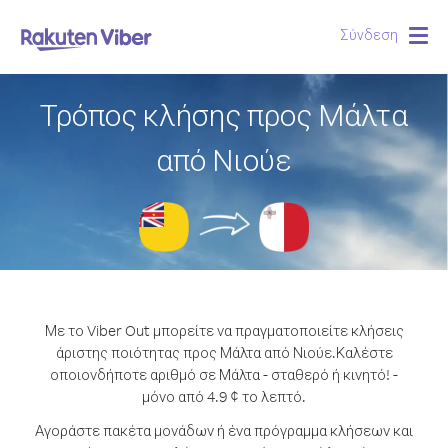
Σύνδεση
Togg
navig
Τρόπος κλήσης προς Μάλτα
από Νιούε
Με το Viber Out μπορείτε να πραγματοποιείτε κλήσεις
άριστης ποιότητας προς Μάλτα από Νιούε.
Καλέστε
οποιονδήποτε αριθμό σε Μάλτα - σταθερό ή κινητό! -
μόνο από 4.9 ¢ το λεπτό.
Αγοράστε πακέτα μονάδων ή ένα πρόγραμμα κλήσεων και