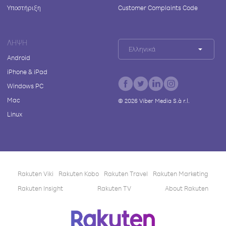
Υποστήριξη
Customer Complaints Code
ΛΉΨΗ
Ελληνικά
Android
iPhone & iPad
Windows PC
Mac
©
2026
Viber Media S.à r.l.
Linux
Rakuten Viki
Rakuten Kobo
Rakuten Travel
Rakuten Marketing
Rakuten Insight
Rakuten TV
About Rakuten