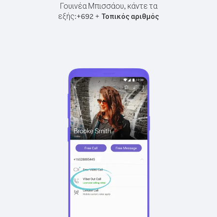
Γουινέα Μπισσάου, κάντε τα
εξής:
+
+
692
Τοπικός αριθμός