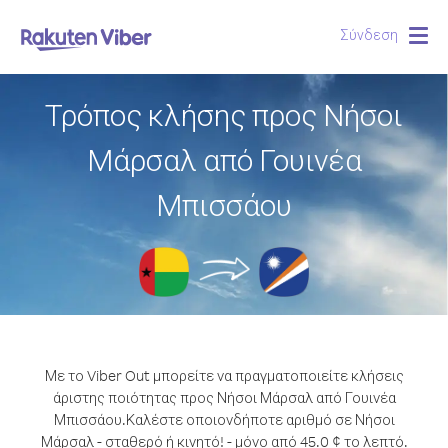
Σύνδεση
Togg
navig
Τρόπος κλήσης προς Νήσοι
Μάρσαλ από Γουινέα
Μπισσάου
Με το Viber Out μπορείτε να πραγματοποιείτε κλήσεις
άριστης ποιότητας προς Νήσοι Μάρσαλ από Γουινέα
Μπισσάου.
Καλέστε οποιονδήποτε αριθμό σε Νήσοι
Μάρσαλ - σταθερό ή κινητό! - μόνο από 45.0 ¢ το λεπτό.