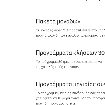
Πακέτα μονάδων
Οι μονάδες Viber Out προστίθενται στο υπό
προς οποιονδήποτε αριθμό παγκοσμίως με τι
Προγράμματα κλήσεων 30
Το πρόγραμμα 30 ημερών σάς επιτρέπει να π
τις χαμηλές τιμές του Viber.
Προγράμματα μηνιαίας σ
Το πρόγραμμα μηνιαίας συνδρομής σάς προσφ
χρειάζεται κάθε φορά ανανέωση του προγράμ
που ήδη πραγματοποιείτε.