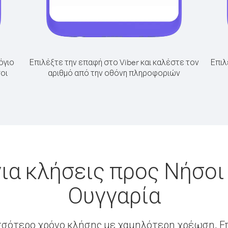
όγιο
Επιλέξτε την επαφή στο Viber και καλέστε τον
Επιλ
οι
αριθμό από την οθόνη πληροφοριών
ια κλήσεις προς Νήσο
Ουγγαρία
σσότερο χρόνο κλήσης με χαμηλότερη χρέωση. Επ