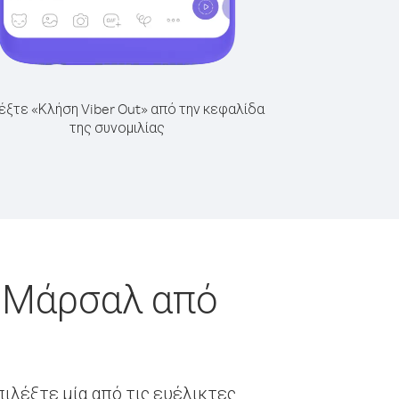
έξτε «Κλήση Viber Out» από την κεφαλίδα
της συνομιλίας
ι Μάρσαλ από
ιλέξτε μία από τις ευέλικτες