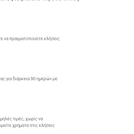
τε να πραγματοποιείτε κλήσεις
ας για διάρκεια 30 ημερών με
μηλές τιμές, χωρίς να
μείτε χρήματα στις κλήσεις