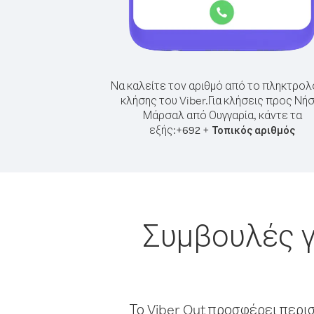
Να καλείτε τον αριθμό από το πληκτρολ
κλήσης του Viber.
Για κλήσεις προς Νήσ
Μάρσαλ από Ουγγαρία, κάντε τα
εξής:
+
+
692
Τοπικός αριθμός
Συμβουλές γ
Το Viber Out προσφέρει περι