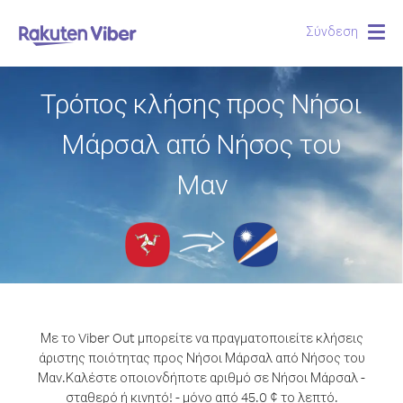
Σύνδεση
Togg
navig
Τρόπος κλήσης προς Νήσοι
Μάρσαλ από Νήσος του
Μαν
Με το Viber Out μπορείτε να πραγματοποιείτε κλήσεις
άριστης ποιότητας προς Νήσοι Μάρσαλ από Νήσος του
Μαν.
Καλέστε οποιονδήποτε αριθμό σε Νήσοι Μάρσαλ -
σταθερό ή κινητό! - μόνο από 45.0 ¢ το λεπτό.