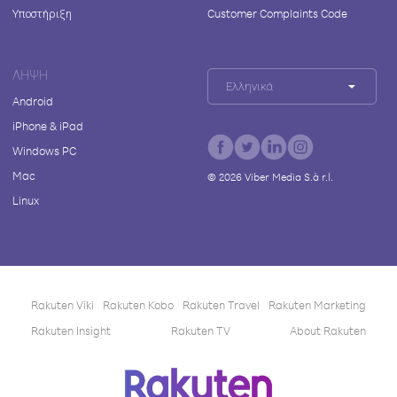
Υποστήριξη
Customer Complaints Code
ΛΉΨΗ
Ελληνικά
Android
iPhone & iPad
Windows PC
Mac
©
2026
Viber Media S.à r.l.
Linux
Rakuten Viki
Rakuten Kobo
Rakuten Travel
Rakuten Marketing
Rakuten Insight
Rakuten TV
About Rakuten