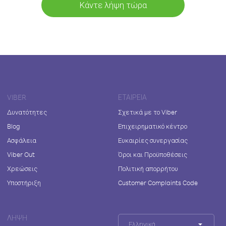
Κάντε λήψη τώρα
VIBER
ΕΤΑΙΡΕΊΑ
Δυνατότητες
Σχετικά με το Viber
Blog
Επιχειρηματικό κέντρο
Ασφάλεια
Ευκαιρίες συνεργασίας
Viber Out
Όροι και Προϋποθέσεις
Χρεώσεις
Πολιτική απορρήτου
Υποστήριξη
Customer Complaints Code
ΛΉΨΗ
Ελληνικά