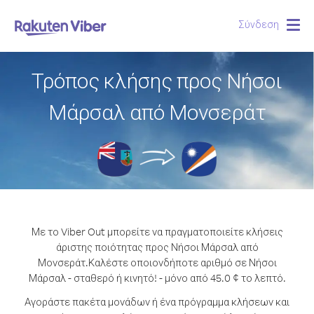
Σύνδεση
Togg
navig
Τρόπος κλήσης προς Νήσοι
Μάρσαλ από Μονσεράτ
Με το Viber Out μπορείτε να πραγματοποιείτε κλήσεις
άριστης ποιότητας προς Νήσοι Μάρσαλ από
Μονσεράτ.
Καλέστε οποιονδήποτε αριθμό σε Νήσοι
Μάρσαλ - σταθερό ή κινητό! - μόνο από 45.0 ¢ το λεπτό.
Αγοράστε πακέτα μονάδων ή ένα πρόγραμμα κλήσεων και