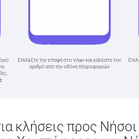
όγιο
Επιλέξτε την επαφή στο Viber και καλέστε τον
Επιλ
οι
αριθμό από την οθόνη πληροφοριών
βις,
ς
ια κλήσεις προς Νήσο