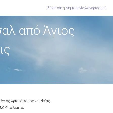
Σύνδεση
ή
Δημιουργία λογαριασμού
αλ από Άγιος
ις
 Άγιος Χριστόφορος και Νέβις.
.0 ¢ το λεπτό.