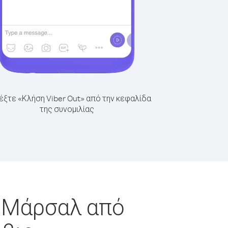
έξτε «Κλήση Viber Out» από την κεφαλίδα
της συνομιλίας
ι Μάρσαλ από