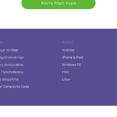
Κάντε λήψη τώρα
ΊΑ
ΛΉΨΗ
 με το Viber
Android
ηματικό κέντρο
iPhone & iPad
ες συνεργασίας
Windows PC
ι Προϋποθέσεις
Mac
ή απορρήτου
Linux
r Complaints Code