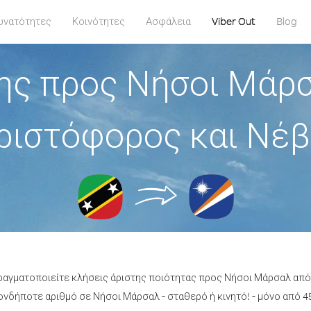
υνατότητες
Κοινότητες
Ασφάλεια
Viber Out
Blog
ης προς Νήσοι Μάρσ
ριστόφορος και Νέβ
πραγματοποιείτε κλήσεις άριστης ποιότητας προς Νήσοι Μάρσαλ από
νδήποτε αριθμό σε Νήσοι Μάρσαλ - σταθερό ή κινητό! - μόνο από 45