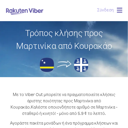
Σύνδεση
Togg
navig
Τρόπος κλήσης προς
Μαρτινίκα από Κουρακάο
Με το Viber Out μπορείτε να πραγματοποιείτε κλήσεις
άριστης ποιότητας προς Μαρτινίκα από
Κουρακάο.
Καλέστε οποιονδήποτε αριθμό σε Μαρτινίκα -
σταθερό ή κινητό! - μόνο από 5.9 ¢ το λεπτό.
Αγοράστε πακέτα μονάδων ή ένα πρόγραμμα κλήσεων και