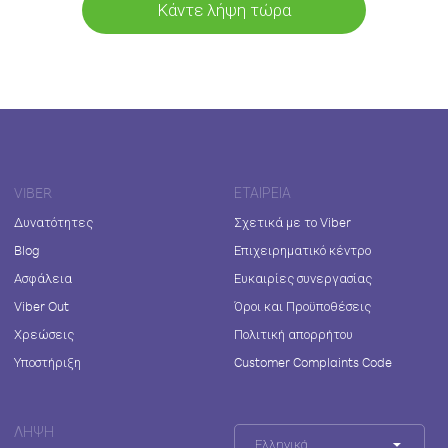
Κάντε λήψη τώρα
VIBER
ΕΤΑΙΡΕΊΑ
Δυνατότητες
Σχετικά με το Viber
Blog
Επιχειρηματικό κέντρο
Ασφάλεια
Ευκαιρίες συνεργασίας
Viber Out
Όροι και Προϋποθέσεις
Χρεώσεις
Πολιτική απορρήτου
Υποστήριξη
Customer Complaints Code
ΛΉΨΗ
Ελληνικά