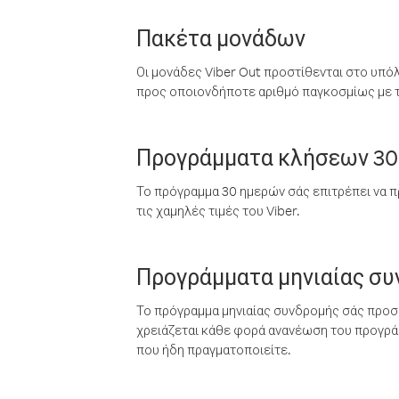
Πακέτα μονάδων
Οι μονάδες Viber Out προστίθενται στο υπό
προς οποιονδήποτε αριθμό παγκοσμίως με τι
Προγράμματα κλήσεων 30
Το πρόγραμμα 30 ημερών σάς επιτρέπει να π
τις χαμηλές τιμές του Viber.
Προγράμματα μηνιαίας σ
Το πρόγραμμα μηνιαίας συνδρομής σάς προσφ
χρειάζεται κάθε φορά ανανέωση του προγράμ
που ήδη πραγματοποιείτε.