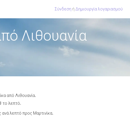
Σύνδεση
ή
Δημιουργία λογαριασμού
πό Λιθουανία
ίκα από Λιθουανία.
¢ το λεπτό.
 ανά λεπτό προς Μαρτινίκα.