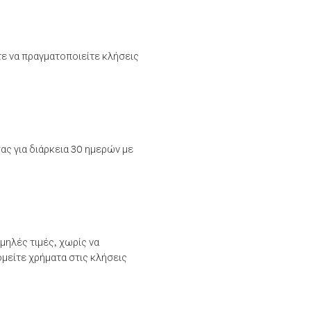
τε να πραγματοποιείτε κλήσεις
ας για διάρκεια 30 ημερών με
μηλές τιμές, χωρίς να
μείτε χρήματα στις κλήσεις