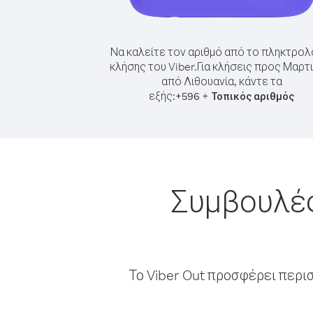
Να καλείτε τον αριθμό από το πληκτρολ
κλήσης του Viber.
Για κλήσεις προς Μαρτι
από Λιθουανία, κάντε τα
εξής:
+
+
596
Τοπικός αριθμός
Συμβουλές
Το Viber Out προσφέρει περι