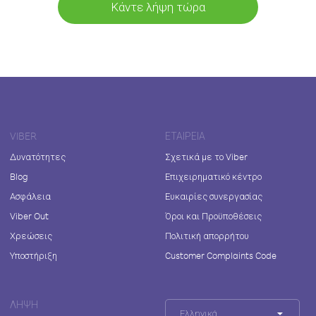
Κάντε λήψη τώρα
VIBER
ΕΤΑΙΡΕΊΑ
Δυνατότητες
Σχετικά με το Viber
Blog
Επιχειρηματικό κέντρο
Ασφάλεια
Ευκαιρίες συνεργασίας
Viber Out
Όροι και Προϋποθέσεις
Χρεώσεις
Πολιτική απορρήτου
Υποστήριξη
Customer Complaints Code
ΛΉΨΗ
Ελληνικά