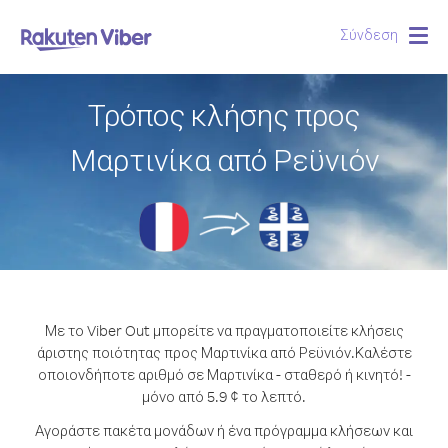
Σύνδεση
Togg
navig
Τρόπος κλήσης προς
Μαρτινίκα από Ρεϋνιόν
Με το Viber Out μπορείτε να πραγματοποιείτε κλήσεις
άριστης ποιότητας προς Μαρτινίκα από Ρεϋνιόν.
Καλέστε
οποιονδήποτε αριθμό σε Μαρτινίκα - σταθερό ή κινητό! -
μόνο από 5.9 ¢ το λεπτό.
Αγοράστε πακέτα μονάδων ή ένα πρόγραμμα κλήσεων και