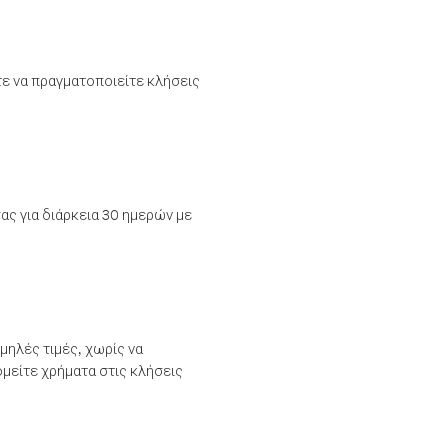
τε να πραγματοποιείτε κλήσεις
ας για διάρκεια 30 ημερών με
μηλές τιμές, χωρίς να
μείτε χρήματα στις κλήσεις