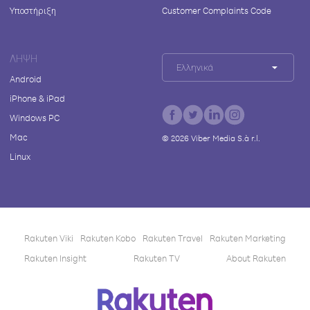
Υποστήριξη
Customer Complaints Code
ΛΉΨΗ
Ελληνικά
Android
iPhone & iPad
Windows PC
Mac
©
2026
Viber Media S.à r.l.
Linux
Rakuten Viki
Rakuten Kobo
Rakuten Travel
Rakuten Marketing
Rakuten Insight
Rakuten TV
About Rakuten