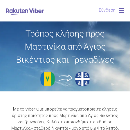
Σύνδεση
Togg
navig
Τρόπος κλήσης προς
Μαρτινίκα από Άγιος
Βικέντιος και Γρεναδίνες
Με το Viber Out μπορείτε να πραγματοποιείτε κλήσεις
άριστης ποιότητας προς Μαρτινίκα από Άγιος Βικέντιος
και Γρεναδίνες.
Καλέστε οποιονδήποτε αριθμό σε
Μαρτινίκα - σταθερό ή κινητό! - μόνο από 5.9 ¢ το λεπτό.