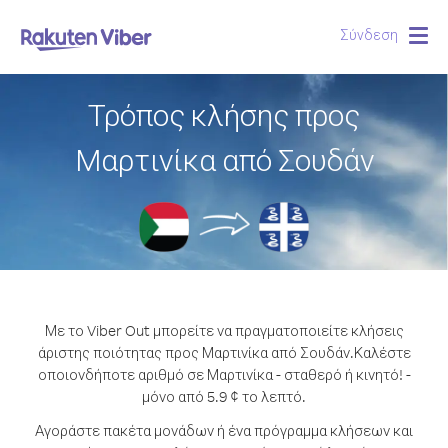
Σύνδεση
Togg
navig
Τρόπος κλήσης προς
Μαρτινίκα από Σουδάν
Με το Viber Out μπορείτε να πραγματοποιείτε κλήσεις
άριστης ποιότητας προς Μαρτινίκα από Σουδάν.
Καλέστε
οποιονδήποτε αριθμό σε Μαρτινίκα - σταθερό ή κινητό! -
μόνο από 5.9 ¢ το λεπτό.
Αγοράστε πακέτα μονάδων ή ένα πρόγραμμα κλήσεων και