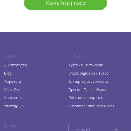
Κάντε λήψη τώρα
VIBER
ΕΤΑΙΡΕΊΑ
Δυνατότητες
Σχετικά με το Viber
Blog
Επιχειρηματικό κέντρο
Ασφάλεια
Ευκαιρίες συνεργασίας
Viber Out
Όροι και Προϋποθέσεις
Χρεώσεις
Πολιτική απορρήτου
Υποστήριξη
Customer Complaints Code
ΛΉΨΗ
Ελληνικά