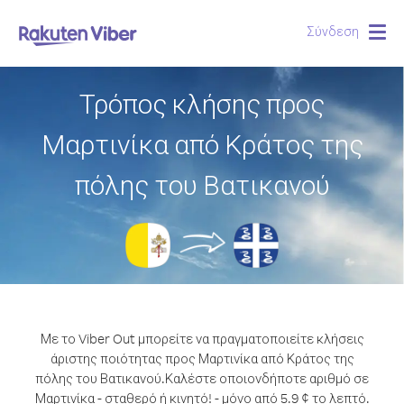
Σύνδεση
Togg
navig
Τρόπος κλήσης προς
Μαρτινίκα από Κράτος της
πόλης του Βατικανού
Με το Viber Out μπορείτε να πραγματοποιείτε κλήσεις
άριστης ποιότητας προς Μαρτινίκα από Κράτος της
πόλης του Βατικανού.
Καλέστε οποιονδήποτε αριθμό σε
Μαρτινίκα - σταθερό ή κινητό! - μόνο από 5.9 ¢ το λεπτό.