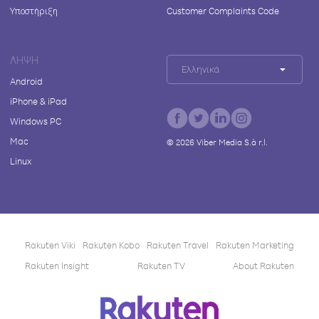
Υποστήριξη
Customer Complaints Code
ΛΉΨΗ
Ελληνικά
Android
iPhone & iPad
Windows PC
Mac
©
2026
Viber Media S.à r.l.
Linux
Rakuten Viki
Rakuten Kobo
Rakuten Travel
Rakuten Marketing
Rakuten Insight
Rakuten TV
About Rakuten