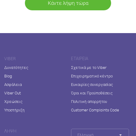
Κάντε λήψη τώρα
VIBER
ΕΤΑΙΡΕΊΑ
Δυνατότητες
Σχετικά με το Viber
Blog
Επιχειρηματικό κέντρο
Ασφάλεια
Ευκαιρίες συνεργασίας
Viber Out
Όροι και Προϋποθέσεις
Χρεώσεις
Πολιτική απορρήτου
Υποστήριξη
Customer Complaints Code
ΛΉΨΗ
Ελληνικά