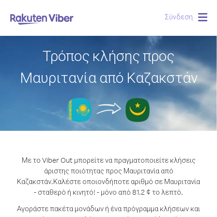
Σύνδεση
Togg
navig
Τρόπος κλήσης προς
Μαυριτανία από Καζακστάν
Με το Viber Out μπορείτε να πραγματοποιείτε κλήσεις
άριστης ποιότητας προς Μαυριτανία από
Καζακστάν.
Καλέστε οποιονδήποτε αριθμό σε Μαυριτανία
- σταθερό ή κινητό! - μόνο από 81.2 ¢ το λεπτό.
Αγοράστε πακέτα μονάδων ή ένα πρόγραμμα κλήσεων και