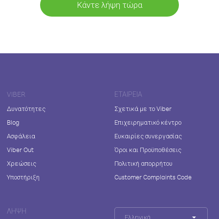
Κάντε λήψη τώρα
VIBER
ΕΤΑΙΡΕΊΑ
Δυνατότητες
Σχετικά με το Viber
Blog
Επιχειρηματικό κέντρο
Ασφάλεια
Ευκαιρίες συνεργασίας
Viber Out
Όροι και Προϋποθέσεις
Χρεώσεις
Πολιτική απορρήτου
Υποστήριξη
Customer Complaints Code
ΛΉΨΗ
Ελληνικά