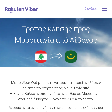
Σύνδεση
Togg
navig
Τρόπος κλήσης προς
Μαυριτανία από Λίβανος
Με το Viber Out μπορείτε να πραγματοποιείτε κλήσεις
άριστης ποιότητας προς Μαυριτανία από
Λίβανος.
Καλέστε οποιονδήποτε αριθμό σε Μαυριτανία -
σταθερό ή κινητό! - μόνο από 70.0 ¢ το λεπτό.
Αγοράστε πακέτα μονάδων ή ένα πρόγραμμα κλήσεων και