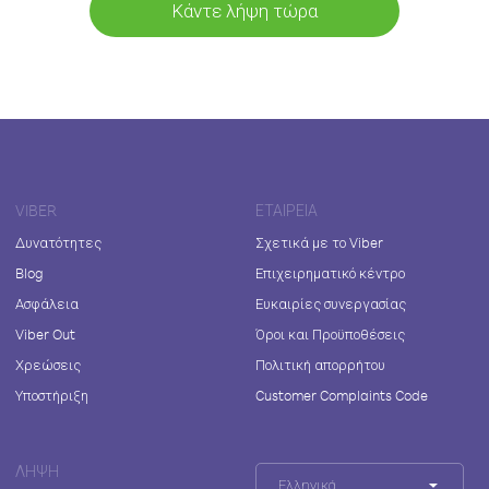
Κάντε λήψη τώρα
VIBER
ΕΤΑΙΡΕΊΑ
Δυνατότητες
Σχετικά με το Viber
Blog
Επιχειρηματικό κέντρο
Ασφάλεια
Ευκαιρίες συνεργασίας
Viber Out
Όροι και Προϋποθέσεις
Χρεώσεις
Πολιτική απορρήτου
Υποστήριξη
Customer Complaints Code
ΛΉΨΗ
Ελληνικά