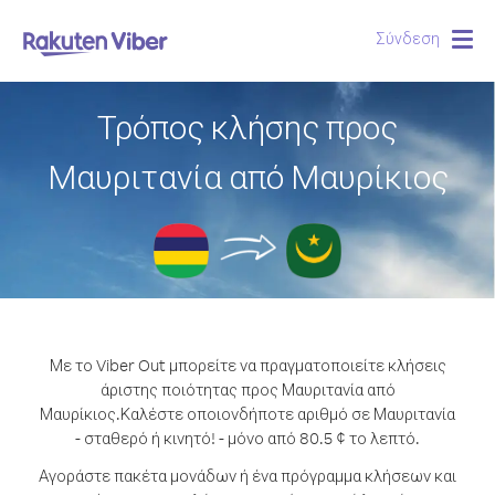
Σύνδεση
Togg
navig
Τρόπος κλήσης προς
Μαυριτανία από Μαυρίκιος
Με το Viber Out μπορείτε να πραγματοποιείτε κλήσεις
άριστης ποιότητας προς Μαυριτανία από
Μαυρίκιος.
Καλέστε οποιονδήποτε αριθμό σε Μαυριτανία
- σταθερό ή κινητό! - μόνο από 80.5 ¢ το λεπτό.
Αγοράστε πακέτα μονάδων ή ένα πρόγραμμα κλήσεων και