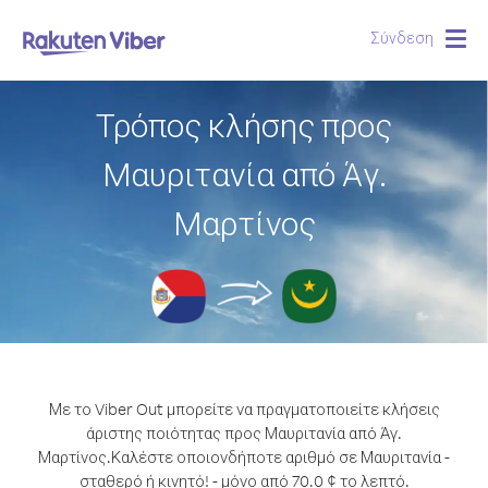
Σύνδεση
Togg
navig
Τρόπος κλήσης προς
Μαυριτανία από Άγ.
Μαρτίνος
Με το Viber Out μπορείτε να πραγματοποιείτε κλήσεις
άριστης ποιότητας προς Μαυριτανία από Άγ.
Μαρτίνος.
Καλέστε οποιονδήποτε αριθμό σε Μαυριτανία -
σταθερό ή κινητό! - μόνο από 70.0 ¢ το λεπτό.