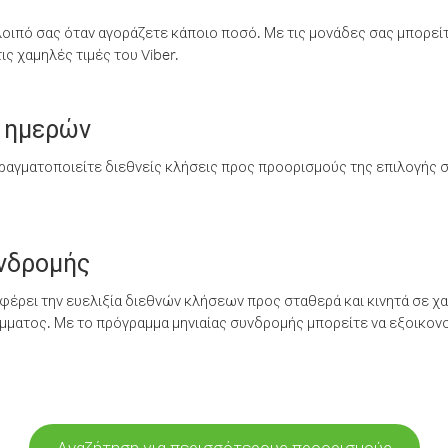
λοιπό σας όταν αγοράζετε κάποιο ποσό. Με τις μονάδες σας μπορεί
ς χαμηλές τιμές του Viber.
 ημερών
ραγματοποιείτε διεθνείς κλήσεις προς προορισμούς της επιλογής σ
υνδρομής
έρει την ευελιξία διεθνών κλήσεων προς σταθερά και κινητά σε χα
ματος. Με το πρόγραμμα μηνιαίας συνδρομής μπορείτε να εξοικονο
Αναζήτηση για περισσότερους προορισμούς