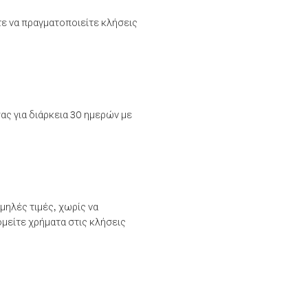
τε να πραγματοποιείτε κλήσεις
ας για διάρκεια 30 ημερών με
μηλές τιμές, χωρίς να
μείτε χρήματα στις κλήσεις