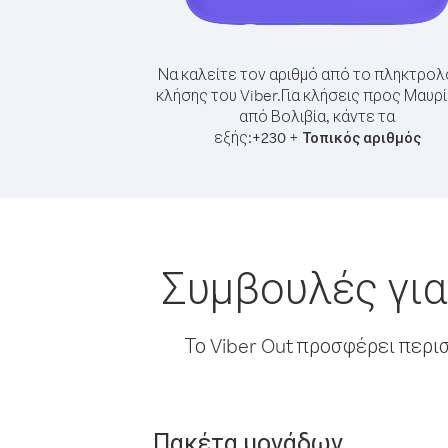
Να καλείτε τον αριθμό από το πληκτρολ
κλήσης του Viber.
Για κλήσεις προς Μαυρί
από Βολιβία, κάντε τα
εξής:
+
+
230
Τοπικός αριθμός
Συμβουλές για
Το Viber Out προσφέρει περι
Πακέτα μονάδων