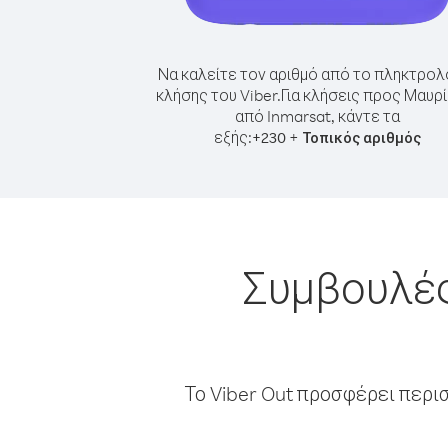
Να καλείτε τον αριθμό από το πληκτρολ
κλήσης του Viber.
Για κλήσεις προς Μαυρί
από Inmarsat, κάντε τα
εξής:
+
+
230
Τοπικός αριθμός
Συμβουλές
Το Viber Out προσφέρει περι