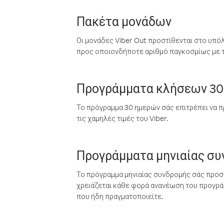
Πακέτα μονάδων
Οι μονάδες Viber Out προστίθενται στο υπό
προς οποιονδήποτε αριθμό παγκοσμίως με τι
Προγράμματα κλήσεων 30
Το πρόγραμμα 30 ημερών σάς επιτρέπει να π
τις χαμηλές τιμές του Viber.
Προγράμματα μηνιαίας σ
Το πρόγραμμα μηνιαίας συνδρομής σάς προσφ
χρειάζεται κάθε φορά ανανέωση του προγράμ
που ήδη πραγματοποιείτε.