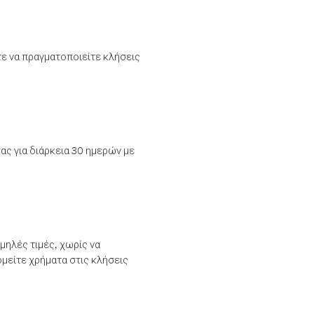
τε να πραγματοποιείτε κλήσεις
ας για διάρκεια 30 ημερών με
μηλές τιμές, χωρίς να
μείτε χρήματα στις κλήσεις