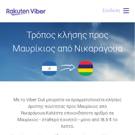
Σύνδεση
Togg
navig
Τρόπος κλήσης προς
Μαυρίκιος από Νικαράγουα
Με το Viber Out μπορείτε να πραγματοποιείτε κλήσεις
άριστης ποιότητας προς Μαυρίκιος από
Νικαράγουα.
Καλέστε οποιονδήποτε αριθμό σε
Μαυρίκιος - σταθερό ή κινητό! - μόνο από 18.5 ¢ το
λεπτό.