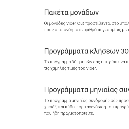
Πακέτα μονάδων
Οι μονάδες Viber Out προστίθενται στο υπό
προς οποιονδήποτε αριθμό παγκοσμίως με τι
Προγράμματα κλήσεων 30
Το πρόγραμμα 30 ημερών σάς επιτρέπει να π
τις χαμηλές τιμές του Viber.
Προγράμματα μηνιαίας σ
Το πρόγραμμα μηνιαίας συνδρομής σάς προσφ
χρειάζεται κάθε φορά ανανέωση του προγράμ
που ήδη πραγματοποιείτε.