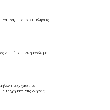
τε να πραγματοποιείτε κλήσεις
ας για διάρκεια 30 ημερών με
μηλές τιμές, χωρίς να
μείτε χρήματα στις κλήσεις