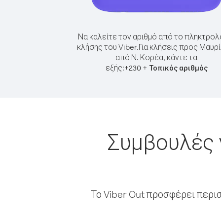
Να καλείτε τον αριθμό από το πληκτρολ
κλήσης του Viber.
Για κλήσεις προς Μαυρί
από Ν. Κορέα, κάντε τα
εξής:
+
+
230
Τοπικός αριθμός
Συμβουλές 
Το Viber Out προσφέρει περι