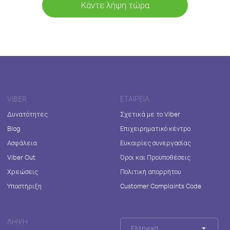
Κάντε λήψη τώρα
VIBER
ΕΤΑΙΡΕΊΑ
Δυνατότητες
Σχετικά με το Viber
Blog
Επιχειρηματικό κέντρο
Ασφάλεια
Ευκαιρίες συνεργασίας
Viber Out
Όροι και Προϋποθέσεις
Χρεώσεις
Πολιτική απορρήτου
Υποστήριξη
Customer Complaints Code
ΛΉΨΗ
Ελληνικά