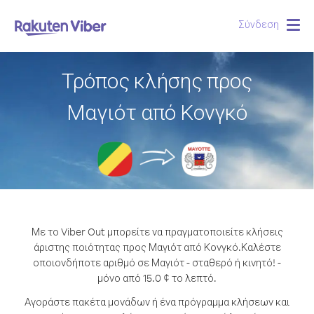
Σύνδεση
Togg
navig
Τρόπος κλήσης προς
Μαγιότ από Κονγκό
Με το Viber Out μπορείτε να πραγματοποιείτε κλήσεις
άριστης ποιότητας προς Μαγιότ από Κονγκό.
Καλέστε
οποιονδήποτε αριθμό σε Μαγιότ - σταθερό ή κινητό! -
μόνο από 15.0 ¢ το λεπτό.
Αγοράστε πακέτα μονάδων ή ένα πρόγραμμα κλήσεων και