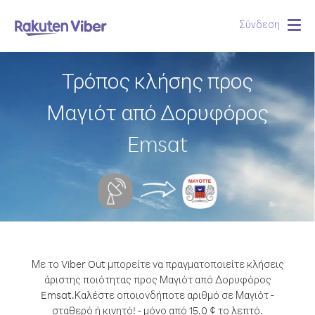
Σύνδεση
Togg
navig
Τρόπος κλήσης προς
Μαγιότ από Δορυφόρος
Emsat
Με το Viber Out μπορείτε να πραγματοποιείτε κλήσεις
άριστης ποιότητας προς Μαγιότ από Δορυφόρος
Emsat.
Καλέστε οποιονδήποτε αριθμό σε Μαγιότ -
σταθερό ή κινητό! - μόνο από 15.0 ¢ το λεπτό.