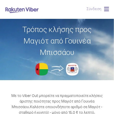
Σύνδεση
Togg
navig
Τρόπος κλήσης προς
Μαγιότ από Γουινέα
Μπισσάου
Με το Viber Out μπορείτε να πραγματοποιείτε κλήσεις
άριστης ποιότητας προς Μαγιότ από Γουινέα
Μπισσάου.
Καλέστε οποιονδήποτε αριθμό σε Μαγιότ -
σταθερό ή κινητό! - μόνο από 15.0 ¢ το λεπτό.