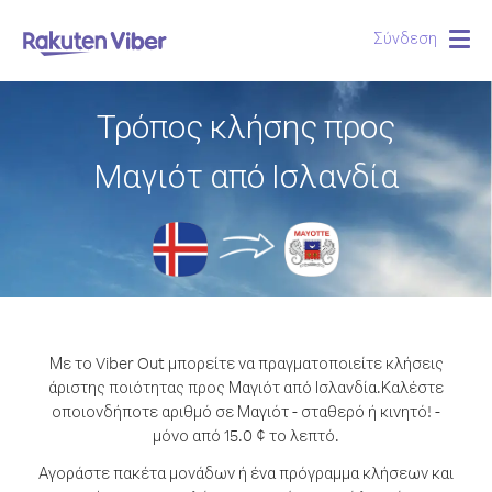
Σύνδεση
Togg
navig
Τρόπος κλήσης προς
Μαγιότ από Ισλανδία
Με το Viber Out μπορείτε να πραγματοποιείτε κλήσεις
άριστης ποιότητας προς Μαγιότ από Ισλανδία.
Καλέστε
οποιονδήποτε αριθμό σε Μαγιότ - σταθερό ή κινητό! -
μόνο από 15.0 ¢ το λεπτό.
Αγοράστε πακέτα μονάδων ή ένα πρόγραμμα κλήσεων και