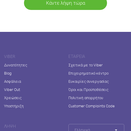
Κάντε λήψη τώρα
VIBER
ΕΤΑΙΡΕΊΑ
Δυνατότητες
Σχετικά με το Viber
Blog
Επιχειρηματικό κέντρο
Ασφάλεια
Ευκαιρίες συνεργασίας
Viber Out
Όροι και Προϋποθέσεις
Χρεώσεις
Πολιτική απορρήτου
Υποστήριξη
Customer Complaints Code
ΛΉΨΗ
Ελληνικά