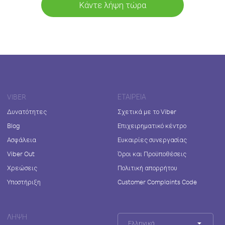
Κάντε λήψη τώρα
VIBER
ΕΤΑΙΡΕΊΑ
Δυνατότητες
Σχετικά με το Viber
Blog
Επιχειρηματικό κέντρο
Ασφάλεια
Ευκαιρίες συνεργασίας
Viber Out
Όροι και Προϋποθέσεις
Χρεώσεις
Πολιτική απορρήτου
Υποστήριξη
Customer Complaints Code
ΛΉΨΗ
Ελληνικά