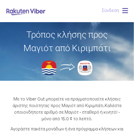
Σύνδεση
Togg
navig
Τρόπος κλήσης προς
Μαγιότ από Κιριμπάτι
Με το Viber Out μπορείτε να πραγματοποιείτε κλήσεις
άριστης ποιότητας προς Μαγιότ από Κιριμπάτι.
Καλέστε
οποιονδήποτε αριθμό σε Μαγιότ - σταθερό ή κινητό! -
μόνο από 15.0 ¢ το λεπτό.
Αγοράστε πακέτα μονάδων ή ένα πρόγραμμα κλήσεων και