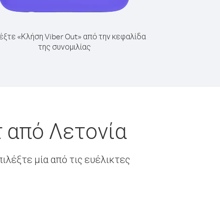
έξτε «Κλήση Viber Out» από την κεφαλίδα
της συνομιλίας
τ από Λετονία
ιλέξτε μία από τις ευέλικτες