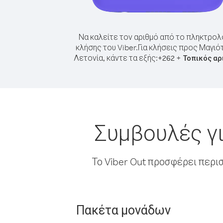
Να καλείτε τον αριθμό από το πληκτρολ
κλήσης του Viber.
Για κλήσεις προς Μαγιό
Λετονία, κάντε τα εξής:
+
+
262
Τοπικός αρ
Συμβουλές γι
Το Viber Out προσφέρει περι
Πακέτα μονάδων