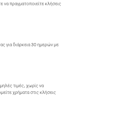
τε να πραγματοποιείτε κλήσεις
ας για διάρκεια 30 ημερών με
μηλές τιμές, χωρίς να
μείτε χρήματα στις κλήσεις