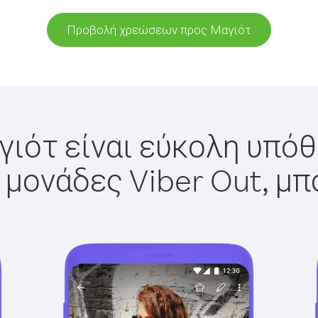
Προβολή χρεώσεων προς Μαγιότ
ιότ είναι εύκολη υπόθ
 μονάδες Viber Out, μπ