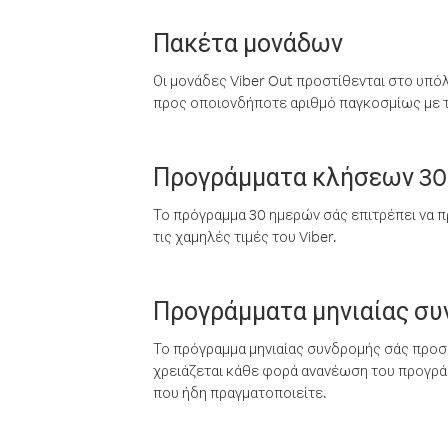
Πακέτα μονάδων
Οι μονάδες Viber Out προστίθενται στο υπό
προς οποιονδήποτε αριθμό παγκοσμίως με τι
Προγράμματα κλήσεων 30
Το πρόγραμμα 30 ημερών σάς επιτρέπει να π
τις χαμηλές τιμές του Viber.
Προγράμματα μηνιαίας σ
Το πρόγραμμα μηνιαίας συνδρομής σάς προσφ
χρειάζεται κάθε φορά ανανέωση του προγράμ
που ήδη πραγματοποιείτε.