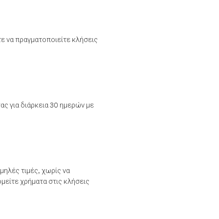
τε να πραγματοποιείτε κλήσεις
ας για διάρκεια 30 ημερών με
μηλές τιμές, χωρίς να
μείτε χρήματα στις κλήσεις