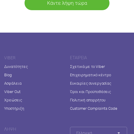
Κάντε λήψη τώρα
VIBER
ΕΤΑΙΡΕΊΑ
Δυνατότητες
Σχετικά με το Viber
Blog
Επιχειρηματικό κέντρο
Ασφάλεια
Ευκαιρίες συνεργασίας
Viber Out
Όροι και Προϋποθέσεις
Χρεώσεις
Πολιτική απορρήτου
Υποστήριξη
Customer Complaints Code
ΛΉΨΗ
Ελληνικά