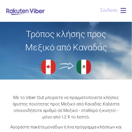
Σύνδεση
Togg
navig
Τρόπος κλήσης προς
Μεξικό από Καναδάς
Με το Viber Out μπορείτε να πραγματοποιείτε κλήσεις
άριστης ποιότητας προς Μεξικό από Καναδάς.
Καλέστε
οποιονδήποτε αριθμό σε Μεξικό - σταθερό ή κινητό! -
μόνο από 1.2 ¢ το λεπτό.
Αγοράστε πακέτα μονάδων ή ένα πρόγραμμα κλήσεων και